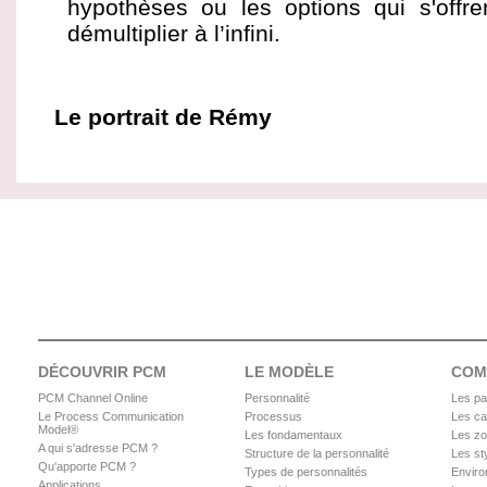
hypothèses ou les options qui s'offr
démultiplier à l’infini.
Le portrait de Rémy
DÉCOUVRIR PCM
LE MODÈLE
COM
PCM Channel Online
Personnalité
Les pa
Le Process Communication
Processus
Les ca
Model®
Les fondamentaux
Les zo
A qui s'adresse PCM ?
Structure de la personnalité
Les sty
Qu'apporte PCM ?
Types de personnalités
Enviro
Applications