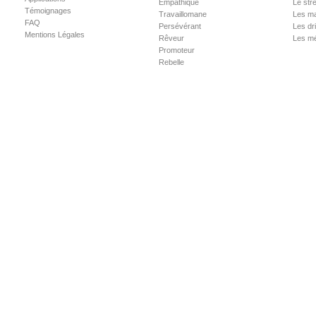
Empathique
Le str
Témoignages
Travaillomane
Les m
FAQ
Persévérant
Les dr
Mentions Légales
Rêveur
Les m
Promoteur
Rebelle