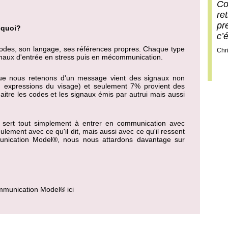
Co
re
pr
 quoi?
c’
odes, son langage, ses références propres. Chaque type
Chr
gnaux d'entrée en stress puis en mécommunication.
ue nous retenons d'un message vient des signaux non
es, expressions du visage) et seulement 7% provient des
aitre les codes et les signaux émis par autrui mais aussi
sert tout simplement à entrer en communication avec
lement avec ce qu'il dit, mais aussi avec ce qu'il ressent
unication Model® , nous nous attardons davantage sur
ommunication Model
®
ici