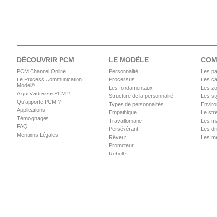
DÉCOUVRIR PCM
LE MODÈLE
COM
PCM Channel Online
Personnalité
Les pa
Le Process Communication
Processus
Les ca
Model®
Les fondamentaux
Les zo
A qui s'adresse PCM ?
Structure de la personnalité
Les sty
Qu'apporte PCM ?
Types de personnalités
Enviro
Applications
Empathique
Le str
Témoignages
Travaillomane
Les m
FAQ
Persévérant
Les dr
Mentions Légales
Rêveur
Les m
Promoteur
Rebelle