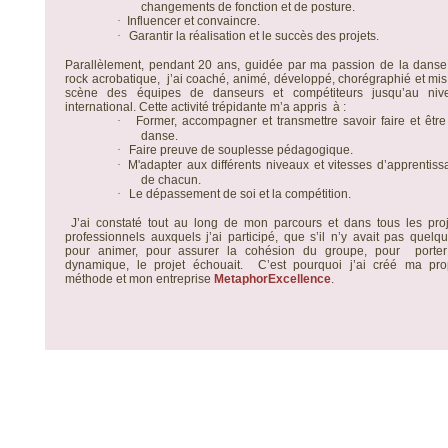
changements de fonction et de posture.
·
Influencer et convaincre.
·
Garantir la réalisation et le succès des projets.
Parallèlement, pendant 20 ans, guidée par ma passion de la danse,
rock acrobatique,
j’ai coaché, animé, développé, chorégraphié et mi
scène des équipes de danseurs et compétiteurs jusqu’au niv
international. Cette activité trépidante m’a appris
à :
·
Former, accompagner et transmettre savoir faire et êtr
danse.
·
Faire preuve de souplesse pédagogique.
·
M'adapter aux différents niveaux et vitesses d’apprentis
de chacun.
·
Le dépassement de soi et la compétition.
J’ai constaté tout au long de mon parcours et dans tous les proj
professionnels auxquels j’ai participé, que s’il n’y avait pas quelq
pour animer, pour assurer la cohésion du groupe, pour
porte
dynamique, le projet échouait.
C’est pourquoi j’ai créé ma pro
méthode et mon entreprise
MetaphorExcellence
.