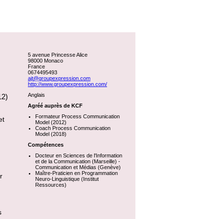
5 avenue Princesse Alice
98000 Monaco
France
0674495493
ajt@groupexpression.com
http://www.groupexpression.com/
Anglais
12)
Agréé auprès de KCF
Formateur Process Communication
et
Model (2012)
Coach Process Communication
Model (2018)
Compétences
Docteur en Sciences de l'Information
et de la Communication (Marseille) -
Communication et Médias (Genève)
Maître-Praticien en Programmation
r
Neuro-Linguistique (Institut
Ressources)
s