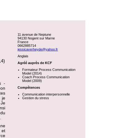
11 avenue de Neptune
94130 Nogent sur Marne
France
0662885714
jessicaverheyde@yahoo.fr
Anglais
14)
Agréé auprès de KCF
Formateur Process Communication
Model (2014)
Coach Process Communication
Model (2009)
s -
mon
Compétences
tes
Communication interpersonnelle
 je
Gestion du stress
 Je
nsi
 du
.
une
 et
rce