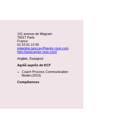
141 avenue de Wagram
75017 Paris
France
01 53 81 13 50
eglantine.tancray@taylor-river.com
http://www.taylor-river.com/
Anglais, Espagnol
Agréé auprès de KCF
Coach Process Communication
Model (2013)
Compétences