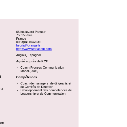
66 boulevard Pasteur
75015 Paris
France
0033(0)140470316
bsoria@orange.fr
http://www.storiacom.com
Anglais, Espagnol
Agréé auprès de KCF
Coach Process Communication
Model (2006)
t
Compétences
Coach de managers, de dirigeants et
de Comités de Direction
du
Développement des compétences de
Leadership et de Communication
oam