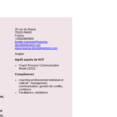
25 rue du Repos
75020 PARIS
France
+33620884809
brigitte.mangote@newma-
developpement.com
www.newma-developpement.com
Anglais
Agréé auprès de KCF
Coach Process Communication
Model (2012)
Compétences
coaching professionnel individuel et
,
collectif : management,
communication, gestion de conflits,
confiance
Facilitatrice, médiatrice
er,
es
se,