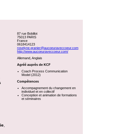
87 rue Bobillot
75013 PARIS
France
0618414123
roselyne.granier@aucoeuraveccoeur.com
http://www.aucoeuraveccoeur.com/
Allemand, Anglais
Agréé auprès de KCF
Coach Process Communication
Model (2012)
e
Compétences
s
Accompagnement du changement en
individuel et en collectif
Conception et animation de formations
et séminaires
ie
,