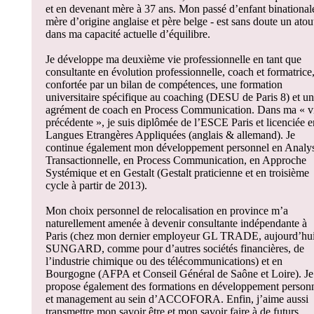
et en devenant mère à 37 ans. Mon passé d’enfant binational
mère d’origine anglaise et père belge - est sans doute un atou
dans ma capacité actuelle d’équilibre.
Je développe ma deuxième vie professionnelle en tant que
consultante en évolution professionnelle, coach et formatrice
confortée par un bilan de compétences, une formation
universitaire spécifique au coaching (DESU de Paris 8) et un
agrément de coach en Process Communication. Dans ma « v
précédente », je suis diplômée de l’ESCE Paris et licenciée e
Langues Etrangères Appliquées (anglais & allemand). Je
continue également mon développement personnel en Analy
Transactionnelle, en Process Communication, en Approche
Systémique et en Gestalt (Gestalt praticienne et en troisième
cycle à partir de 2013).
Mon choix personnel de relocalisation en province m’a
naturellement amenée à devenir consultante indépendante à
Paris (chez mon dernier employeur GL TRADE, aujourd’hu
SUNGARD, comme pour d’autres sociétés financières, de
l’industrie chimique ou des télécommunications) et en
Bourgogne (AFPA et Conseil Général de Saône et Loire). Je
propose également des formations en développement person
et management au sein d’ACCOFORA. Enfin, j’aime aussi
transmettre mon savoir être et mon savoir faire à de futurs