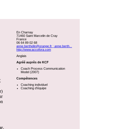
En Charnay
71460 Saint Marcelin de Cray
France
06 64 89 02 68
anne.berthelin@orange.fr ; anne.berth...
http://www.accofora.com
Anglais
Agréé auprès de KCF
Coach Process Communication
Model (2007)
Compétences
E
Coaching individuel
Coaching d'équipe
r)
ur
on
me,