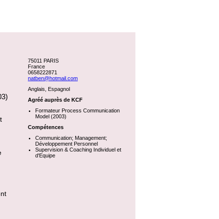
75011 PARIS
France
0658222871
natben@hotmail.com
Anglais, Espagnol
03)
Agréé auprès de KCF
Formateur Process Communication
Model (2003)
t
Compétences
Communication; Management;
Développement Personnel
Supervision & Coaching Individuel et
e
d'Equipe
nt