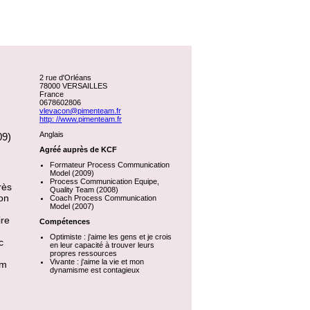
2 rue d'Orléans
78000 VERSAILLES
France
0678602806
vlevacon@pimenteam.fr
http: //www.pimenteam.fr
Anglais
09)
Agréé auprès de KCF
Formateur Process Communication
Model (2009)
Process Communication Equipe,
rès
Quality Team (2008)
ion
Coach Process Communication
Model (2007)
ire
Compétences
Optimiste : j'aime les gens et je crois
c
en leur capacité à trouver leurs
propres ressources
Vivante : j'aime la vie et mon
am
dynamisme est contagieux