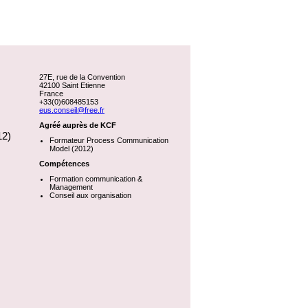
27E, rue de la Convention
42100 Saint Etienne
France
+33(0)608485153
eus.conseil@free.fr
Agréé auprès de KCF
12)
Formateur Process Communication
Model (2012)
Compétences
Formation communication &
Management
Conseil aux organisation