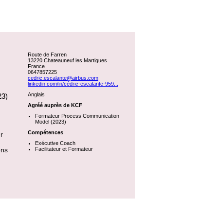
Route de Farren
13220 Chateauneuf les Martigues
France
0647857225
cedric.escalante@airbus.com
linkedin.com/in/cédric-escalante-959...
Anglais
23)
Agréé auprès de KCF
Formateur Process Communication
Model (2023)
Compétences
r
Exécutive Coach
ons
Facilitateur et Formateur