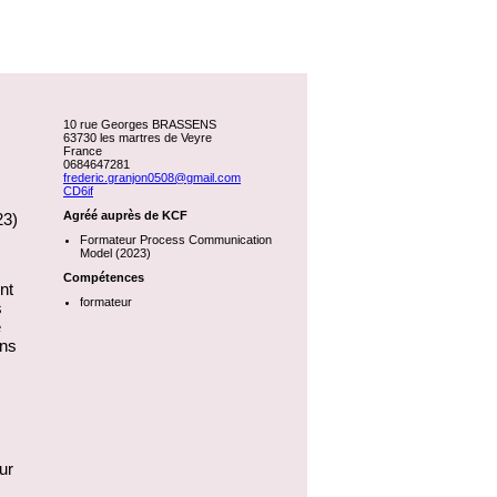
10 rue Georges BRASSENS
63730 les martres de Veyre
France
0684647281
frederic.granjon0508@gmail.com
CD6if
Agréé auprès de KCF
23)
Formateur Process Communication
Model (2023)
Compétences
t 
formateur
 
 
ns 
r 