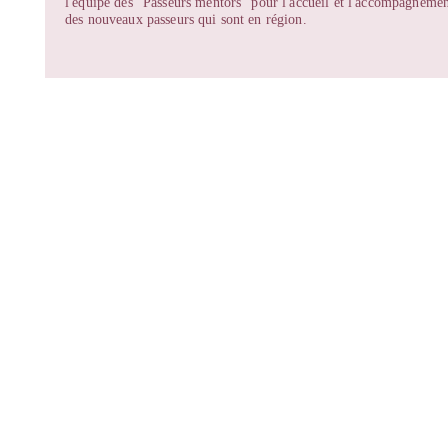
l'équipe des "Passeurs mentors" pour l'accueil et l'accompagneme
des nouveaux passeurs qui sont en région.