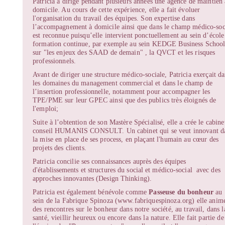
Patricia a dirigé pendant plusieurs années une agence de maintien 
domicile. Au cours de cette expérience, elle a fait évoluer
l'organisation du travail des équipes. Son expertise dans
l’accompagnement à domicile ainsi que dans le champ
médico-soc
est reconnue puisqu’elle intervient ponctuellement au sein d’école
formation continue, par exemple au sein KEDGE Business Schoo
sur "les enjeux des SAAD de demain" , la QVCT et les risques
professionnels.
Avant de diriger une structure médico-sociale, Patricia exerçait d
les domaines du management commercial et dans le champ de
l’insertion professionnelle, notamment pour accompagner les
TPE/PME sur leur GPEC ainsi que des publics très éloignés de
l'emploi;
Suite à l’obtention de son Mastère Spécialisé, elle a crée le cabine
conseil HUMANIS CONSULT. Un cabinet qui se veut innovant d
la mise en place de ses process, en plaçant l'humain au cœur des
projets des clients.
Patricia concilie ses connaissances auprès des équipes
d'établissements et structures du social et médico-social avec des
approches innovantes (Design Thinking).
Patricia est également bénévole comme
Passeuse du bonheur
au
sein de la Fabrique Spinoza (www.fabriquespinoza.org) elle anim
des rencontres sur le bonheur dans notre société, au travail, dans l
santé, vieillir heureux ou encore dans la nature. Elle fait partie de