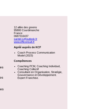
12 allée des greens
95800 Courdimanche
France
0687316437
sardet.s@outlook.fr
www.efficonsult.fr
Agréé auprès de KCF
Coach Process Communication
Model (2023)
Compétences
Coaching PCM, Coaching Individuel,
des
Coaching Collectif
Consultant en Organisation, Stratégie,
Gouvernance et Développement.
ces
Expert Franchise.
les