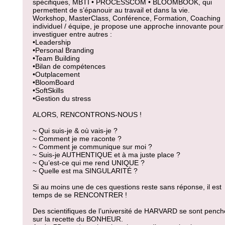
spécifiques, MBTI • PROCESSCOM • BLOOMBOOK, qui
permettent de s’épanouir au travail et dans la vie.
Workshop, MasterClass, Conférence, Formation, Coaching
individuel / équipe, je propose une approche innovante pour
investiguer entre autres :
•Leadership
•Personal Branding
•Team Building
•Bilan de compétences
•Outplacement
•BloomBoard
•SoftSkills
•Gestion du stress
ALORS, RENCONTRONS-NOUS !
~ Qui suis-je & où vais-je ?
~ Comment je me raconte ?
~ Comment je communique sur moi ?
~ Suis-je AUTHENTIQUE et à ma juste place ?
~ Qu’est-ce qui me rend UNIQUE ?
~ Quelle est ma SINGULARITÉ ?
Si au moins une de ces questions reste sans réponse, il est
temps de se RENCONTRER !
Des scientifiques de l’université de HARVARD se sont pench
sur la recette du BONHEUR.