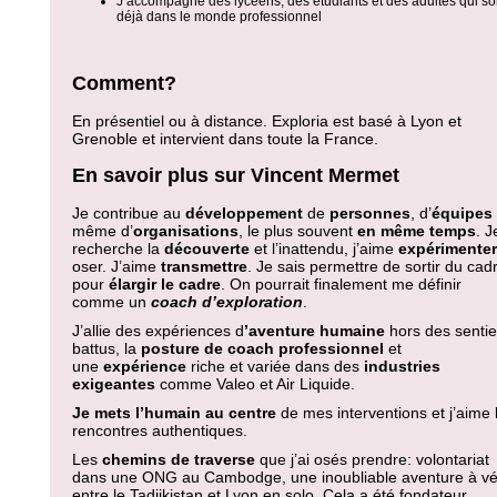
J’accompagne des lycéens, des étudiants et des adultes qui so
déjà dans le monde professionnel
Comment?
En présentiel ou à distance. Exploria est basé à Lyon et
Grenoble et intervient dans toute la France.
En savoir plus sur Vincent Mermet
Je contribue au
développement
de
personnes
, d’
équipes
même d’
organisations
, le plus souvent
en même temps
. J
recherche la
découverte
et l’inattendu, j’aime
expérimenter
oser. J’aime
transmettre
. Je sais permettre de sortir du cad
pour
élargir le cadre
. On pourrait finalement me définir
comme un
coach d’exploration
.
J’allie des expériences d
’aventure humaine
hors des sentie
battus, la
posture de coach professionnel
et
une
expérience
riche et variée dans des
industries
exigeantes
comme Valeo et Air Liquide.
Je mets l’humain au centre
de mes interventions et j’aime 
rencontres authentiques.
Les
chemins de traverse
que j’ai osés prendre: volontariat
dans une ONG au Cambodge, une inoubliable aventure à vé
entre le Tadjikistan et Lyon en solo. Cela a été fondateur