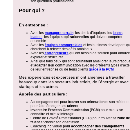
son quotidien professionnel
Pour qui ?
En entreprise :
Avec les
managers terrain
, les chefs d’équipes, les
teams
leaders
, les
équipes
opérationnelles
qui doivent coopérer
ensemble
Avec les
équipes commerciales
et les business developers qu
cherchent à relever des défis ambitieux.
Avec les
entrepreneurs
qui ont besoin de soutien pour amorce
explorer et structurer.
Ainsi que tous ceux qui sont souhaitent améliorer leurs pratiqu
et
adapter leur communication
avec les différents types d’act
de leur entreprise ou de leurs clients
grâce à la PCM
Mes expériences et expertises m’ont amenées à travailler
beaucoup dans les secteurs industriels, de l’énergie et avec 
startups et les usines.
Auprès des particuliers :
Accompagnement pour trouver son
orientation
et son métier et
pour faire émerger ses
talents
Inventaire Process Communication (PCM)
pour mieux se
connaitre et mieux interagir
Centre de Gravité Professionnel (CGP) pour trouver sa
zone de
talent
et choisir son orientation
Coaching individuel pour
accompagner des changements