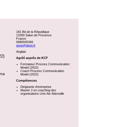
181 Bd de la République
13300 Salon de Provence
France
0680045366
anne@desir.fr
Anglais
22)
Agréé auprès de KCF
Formateur Process Communication
Model (2022)
Coach Process Communication
 ma
Model (2022)
Compétences
Dirigeante d'entreprise
Master 2 en coaching des
organisations Univ Aix-Marseille