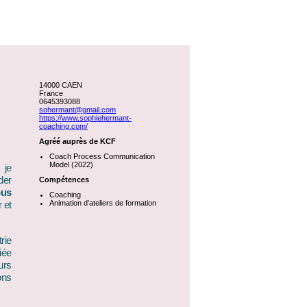
14000 CAEN
France
0645393088
sohermant@gmail.com
https://www.sophiehermant-
coaching.com/
Agréé auprès de KCF
Coach Process Communication
Model (2022)
 je
der
Compétences
ous
Coaching
r
et
Animation d'ateliers de formation
rie
iée
urs
ons