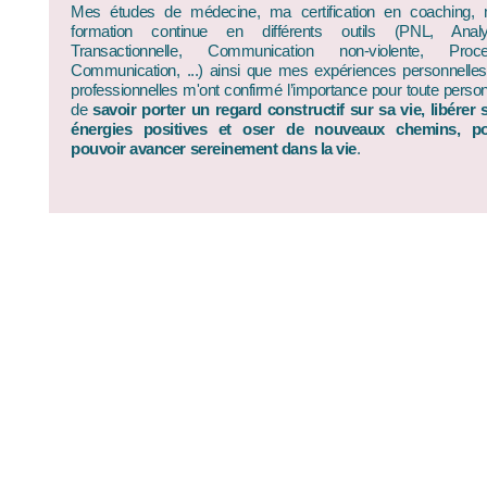
Mes études de médecine, ma certification en coaching,
formation continue en différents outils (PNL, Anal
Transactionnelle, Communication non-violente, Proc
Communication, ...) ainsi que mes expériences personnelles
professionnelles m'ont confirmé l’importance pour toute perso
de
savoir porter un regard constructif sur sa vie, libérer 
énergies positives et oser de nouveaux chemins, p
pouvoir avancer sereinement dans la vie
.