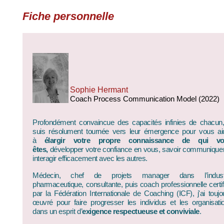
Fiche personnelle
Sophie Hermant
Coach Process Communication Model (2022)
Profondément convaincue des capacités infinies de chacun,
suis résolument tournée vers leur émergence pour vous ai
à
élargir votre propre connaissance de qui v
êtes,
développer votre confiance en vous,
savoir communique
interagir efficacement avec les autres.
Médecin, chef de projets manager dans l’indust
pharmaceutique, consultante, puis coach professionnelle certif
par la Fédération Internationale de Coaching (ICF), j'ai toujo
œuvré pour faire progresser les individus et les organisati
dans un esprit d’
exigence respectueuse et conviviale
.