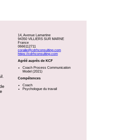
14, Avenue Lamartine
94350 VILLIERS SUR MARNE
France
0666112711
coralie@cdrhconsulting.com
https://cdrhconsulting.com
Agréé auprès de KCF
Coach Process Communication
Model (2021)
l.
Compétences
Coach
 de
Psychologue du travail
re