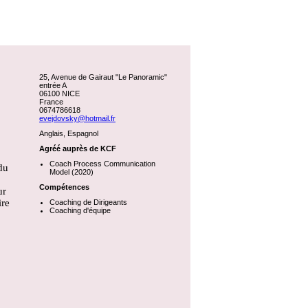
25, Avenue de Gairaut "Le Panoramic"
entrée A
06100 NICE
France
0674786618
evejdovsky@hotmail.fr
Anglais, Espagnol
Agréé auprès de KCF
Coach Process Communication
du
Model (2020)
Compétences
ur
ire
Coaching de Dirigeants
Coaching d'équipe