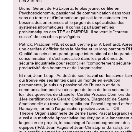
Les 3 frères :
Bruno, Gérant de FGExperts, le plus jeune, certifié en
Psychosocionomie, passionné de communication dans tous 
sens du terme et d'informatique qui sait faire coïncider les
besoins des entreprises et le jargon des spécialistes des
systèmes informatiques. Il connaît parfaitement les
problématiques des TPE et PME/PMI. Il se veut le "couteau
suisse" de ces cibles privilégiées.
Patrick, Praticien PNL et coach certifié par V. Lenhardt. Aprè
une carrière d'officier dans la Marine et un long parcours RH
Qualité au sein d'un grand groupe international de la grande
consommation, il s'est spécialisé dans les problèmes de
sécurité industrielle pour réconcilier "comportement sécurité"
productivité des hommes et de l'organisation.
Et moi, Jean-Loup : Au delà du seul travail sur les savoir-fair
qui trouve vite ses limites dans un monde en évolution
permanente, je suis un passionné de l'humain et de la
communication positive ainsi que de tous de tous ses outils,
loin des querelles de chapelle. Certifié Process Com lors de 
1ère certification de Gérard Collignon, Diagnostic de Santé
émotionnelle au travail Interqualia par Pascal Legrand et An
Hamayon, formé à l'organisation positive avec la TOB -
Théorie Organisationnelle de Berne (avec Pascal Legrand) e
aussi à la méthode Appreciative Inquiery pour le lancement 
la gestion de projets, le coaching et l'accompagnement des
équipes (IFAI, Jean Pagès et Jean-Christophe Barralis). Je