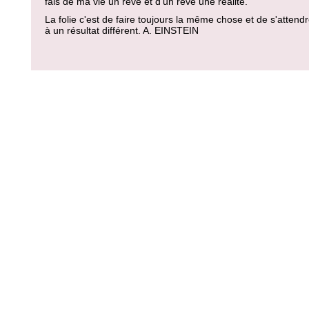
fais de ma vie un rêve et d'un rêve une réalité."
La folie c'est de faire toujours la même chose et de s'attend
à un résultat différent. A. EINSTEIN