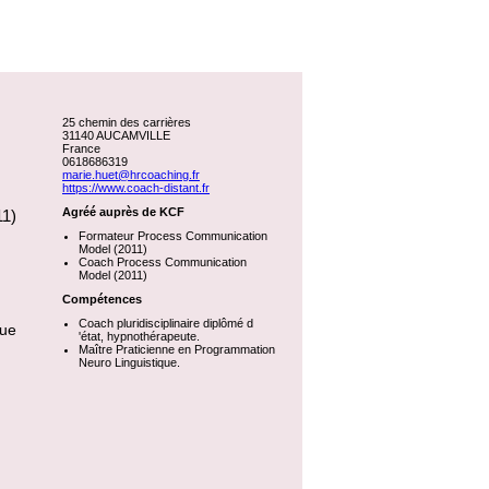
25 chemin des carrières
31140 AUCAMVILLE
France
0618686319
marie.huet@hrcoaching.fr
https://www.coach-distant.fr
Agréé auprès de KCF
11)
Formateur Process Communication
Model (2011)
Coach Process Communication
Model (2011)
Compétences
Coach pluridisciplinaire diplômé d
que
'état, hypnothérapeute.
Maître Praticienne en Programmation
Neuro Linguistique.