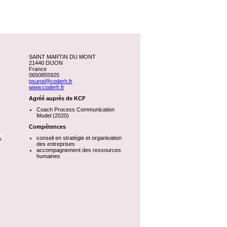
SAINT MARTIN DU MONT
21440 DIJON
France
0650855925
psurot@coderh.fr
www.coderh.fr
Agréé auprès de KCF
Coach Process Communication
Model (2020)
Compétences
s
conseil en stratégie et organisation
des entreprises
accompagnement des ressources
humaines