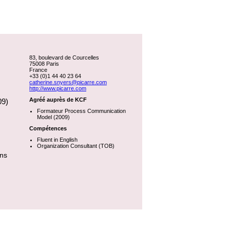
83, boulevard de Courcelles
75008 Paris
France
+33 (0)1 44 40 23 64
catherine.snyers@picarre.com
http://www.picarre.com
Agréé auprès de KCF
09)
Formateur Process Communication
Model (2009)
Compétences
Fluent in English
Organization Consultant (TOB)
ons