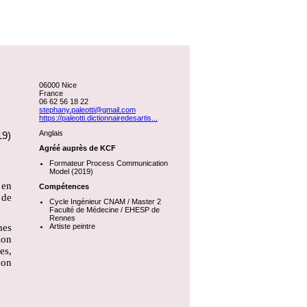
06000 Nice
France
06 62 56 18 22
stephany.paleotti@gmail.com
https://paleotti.dictionnairedesartis...
Anglais
19)
Agréé auprès de KCF
Formateur Process Communication
Model (2019)
 en
Compétences
 de
Cycle Ingénieur CNAM / Master 2
Faculté de Médecine / EHESP de
Rennes
mes
Artiste peintre
ion
es,
mon