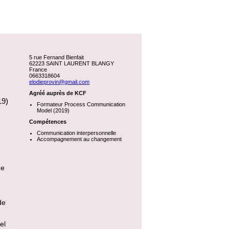
5 rue Fernand Bienfait
62223 SAINT LAURENT BLANGY
France
0663318604
elodieprovin@gmail.com
Agréé auprès de KCF
19)
Formateur Process Communication
Model (2019)
Compétences
Communication interpersonnelle
Accompagnement au changement
de
de
el