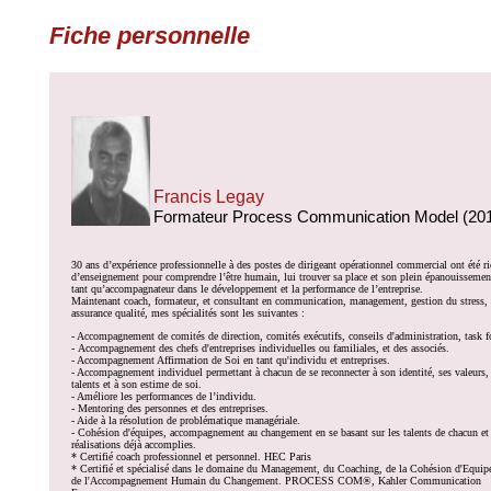
Fiche personnelle
Francis Legay
Formateur Process Communication Model (20
30 ans d’expérience professionnelle à des postes de dirigeant opérationnel commercial ont été r
d’enseignement pour comprendre l’être humain, lui trouver sa place et son plein épanouissemen
tant qu’accompagnateur dans le développement et la performance de l’entreprise.
Maintenant coach, formateur, et consultant en communication, management, gestion du stress,
assurance qualité, mes spécialités sont les suivantes :
- Accompagnement de comités de direction, comités exécutifs, conseils d'administration, task f
- Accompagnement des chefs d'entreprises individuelles ou familiales, et des associés.
- Accompagnement Affirmation de Soi en tant qu'individu et entreprises.
- Accompagnement individuel permettant à chacun de se reconnecter à son identité, ses valeurs,
talents et à son estime de soi.
- Améliore les performances de l’individu.
- Mentoring des personnes et des entreprises.
- Aide à la résolution de problématique managériale.
- Cohésion d'équipes, accompagnement au changement en se basant sur les talents de chacun et 
réalisations déjà accomplies.
* Certifié coach professionnel et personnel. HEC Paris
* Certifié et spécialisé dans le domaine du Management, du Coaching, de la Cohésion d'Equipe
de l'Accompagnement Humain du Changement. PROCESS COM®, Kahler Communication