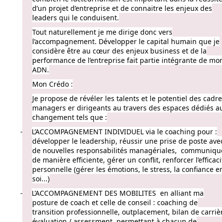
d’un projet d’entreprise et de connaitre les enjeux des
leaders qui le conduisent.
Tout naturellement je me dirige donc vers
l’accompagnement. Développer le capital humain que je
considère être au cœur des enjeux business et de la
performance de l’entreprise fait partie intégrante de mo
ADN.
Mon Crédo :
Je propose de révéler les talents et le potentiel des cadre
managers er dirigeants au travers des espaces dédiés a
changement tels que :
-
L’ACCOMPAGNEMENT INDIVIDUEL via le coaching pour :
développer le leadership, réussir une prise de poste ave
de nouvelles responsabilités managériales,
communiqu
de manière efficiente, gérer un conflit, renforcer l’efficaci
personnelle (gérer les émotions, le stress, la confiance e
soi...)
-
L’ACCOMPAGNEMENT DES MOBILITES
en alliant ma
posture de coach et celle de conseil : coaching de
transition professionnelle, outplacement, bilan de carriè
évaluation / assessment, permettant à chacun de