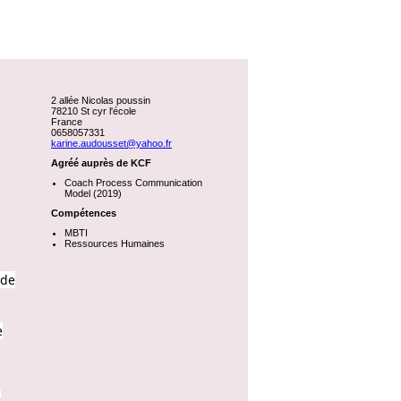
2 allée Nicolas poussin
78210 St cyr l'école
France
0658057331
karine.audousset@yahoo.fr
Agréé auprès de KCF
Coach Process Communication
Model (2019)
Compétences
MBTI
Ressources Humaines
 de
e
e