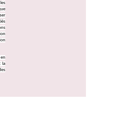
les
que
ser
iés
ons
ion
ion
 en
 la
des