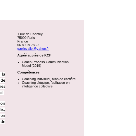
1 rue de Chantilly
75009 Paris
France
06 89 29 78 22
gaellevallet@yahoo.fr
Agréé auprès de KCF
Coach Process Communication
Model (2019)
Compétences
 la
Coaching individuel, bilan de carrière
 de
Coaching d'équipe, facilitation en
mes
intelligence collective
il.
mon
ic,
 en
 de