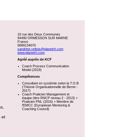
10 rue des Deux Communes
94490 ORMESSON SUR MARNE
France
0689134070
sandrine.veltois@planetrh.com
www.planetrh.com
Agréé auprès de KCF
Coach Process Communication
Model (2019)
Compétences
Consultant en systémie selon la T.O.B
(Théorie Organisationnelle de Berne -
2017)
Coach Praticien Management et
équipe (titre RNCP niveau 2 - 2013) +
Praticien PNL (2016) + Membre de
l'EMCC (Européean Mentoring &
s,
Coaching Council)
 et