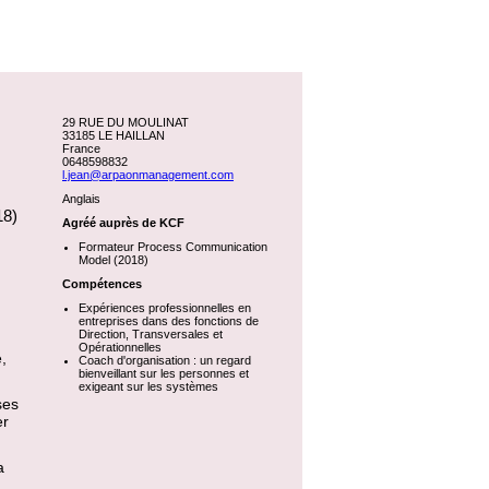
29 RUE DU MOULINAT
33185 LE HAILLAN
France
0648598832
l.jean@arpaonmanagement.com
Anglais
18)
Agréé auprès de KCF
Formateur Process Communication
Model (2018)
Compétences
Expériences professionnelles en
entreprises dans des fonctions de
Direction, Transversales et
Opérationnelles
,
Coach d'organisation : un regard
bienveillant sur les personnes et
exigeant sur les systèmes
ses
er
a