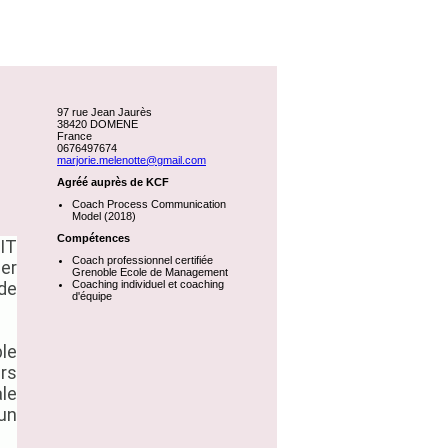
97 rue Jean Jaurès
38420 DOMENE
France
0676497674
marjorie.melenotte@gmail.com
Agréé auprès de KCF
Coach Process Communication
Model (2018)
Compétences
 IT
Coach professionnel certifiée
ier
Grenoble Ecole de Management
de
Coaching individuel et coaching
d'équipe
le
rs
ale
un