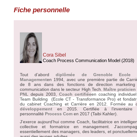
Fiche personnelle
Cora Sibel
Coach Process Communication Model (2018)
Tout d’abord
diplômée de Grenoble Ecole 
Management
en 1994, avec une première partie de Carri
de 8 ans dans des fonctions de direction marketing
communication dans le secteur High Tech.
Maître praticien
PNL
depuis 2003,
Coach certifiée
en coaching individuel
Team Building
(Ecole CT - Transformance Pro) et fondatr
du cabinet Coaching et Carrière en 2012. Formée au
développement
en 2015. Certifiée à l’inventaire
personnalité
Process Com
en 2017 (Taibi Kahler).
J’exerce aujourd’hui comme Coach, facilitatrice en intellige
collective et formatrice en management. J’accompa
essentiellement des managers, des leaders, et ponctuellem
aussi des jeunes adultes.