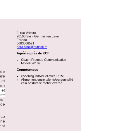
2, rue Voltaire
78100 Saint Germain en Laye
France
0683566571
cora.sibel@outlook.fr
Agréé auprès de KCF
Coach Process Communication
Model (2018)
Compétences
de
ère
coaching individuel avec PCM
Alignement entre talents/personnalité
 et
et la posture/le métier exercé
 en
 et
ice
co-
 de
nce
gne
ent