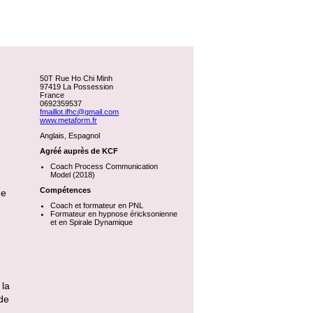
50T Rue Ho Chi Minh
97419 La Possession
France
0692359537
fmaillot.ifhc@gmail.com
www.metaform.fr
Anglais, Espagnol
Agréé auprès de KCF
Coach Process Communication
Model (2018)
Compétences
ue
Coach et formateur en PNL
Formateur en hypnose éricksonienne
et en Spirale Dynamique
 la
nde