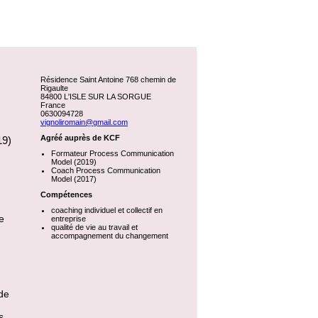
Résidence Saint Antoine 768 chemin de
Rigaulte
84800 L'ISLE SUR LA SORGUE
France
0630094728
vignoliromain@gmail.com
Agréé auprès de KCF
19)
Formateur Process Communication
Model (2019)
Coach Process Communication
Model (2017)
Compétences
coaching individuel et collectif en
e
entreprise
qualité de vie au travail et
accompagnement du changement
 de
s