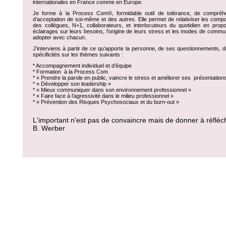
internationales en France comme en Europe.
Je forme à la Process Com®, formidable outil de tolérance, de compréh
d’acceptation de soi-même et des autres. Elle permet de relativiser les com
des collègues, N+1, collaborateurs, et interlocuteurs du quotidien en prop
éclairages sur leurs besoins, l’origine de leurs stress et les modes de commu
adopter avec chacun.
J’interviens à partir de ce qu’apporte la personne, de ses questionnements, 
spécificités sur les thèmes suivants :
* Accompagnement individuel et d’équipe
* Formation
à la Process Com
* « Prendre la parole en public, vaincre le stress et améliorer ses présentation
* « Développer son leadership »
* « Mieux communiquer dans son environnement professionnel »
* « Faire face à l’agressivité dans le milieu professionnel »
* « Prévention des Risques Psychosociaux et du burn-out »
L'important n'est pas de convaincre mais de donner à réfléch
B. Werber