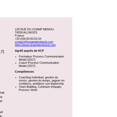
135 RUE DU CHAMP MENOU
74200 ALLINGES
France
+33 (0)6.83.83.53.34
contact@strategierebond.com
htpp://www.strategierebond.com
Agréé auprès de KCF
17)
Formateur Process Communication
Model (2017)
Coach Process Communication
Model (2017)
Compétences
Coaching Individuel, gestion du
stress, gestion du temps, gagner en
t
confiance, améliorer son leadership
Team Building, Cohésion d'équipe,
Process Vente
une
ns
er
ur
de