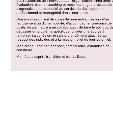
des ressources de l’individu et de l’organisation, j’interviens 
évaluation, bilan et coaching et mets ma longue pratique du
diagnostic de personnalité au service du développement
professionnel et managérial dans l’entreprise.
Que ma mission soit de conseiller une entreprise lors d’un
recrutement ou d’une mobilité, d’accompagner une prise de
poste, de permettre à un collaborateur de faire le point ou d
dépasser un problème spécifique, d’aider une équipe à
renforcer sa cohésion, je suis profondément attachée au
respect des individus et à la mise en relief de leur potentiel.
Mon credo : écouter, analyser, comprendre, dynamiser, co-
construire.
Mon état d’esprit : franchise et bienveillance.