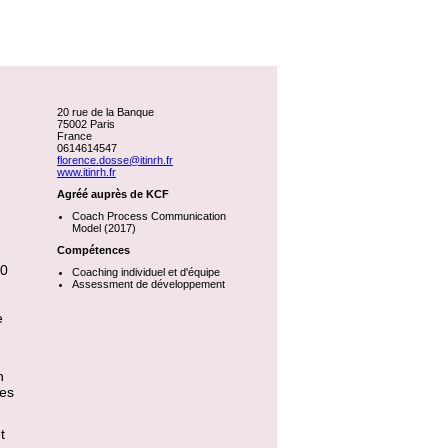
20 rue de la Banque
75002 Paris
France
0614614547
florence.dosse@itinrh.fr
www.itinrh.fr
Agréé auprès de KCF
Coach Process Communication
Model (2017)
Compétences
20
Coaching individuel et d'équipe
Assessment de développement
e
n
mes
t