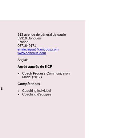
913 avenue de général de gaulle
59910 Bondues
France
0671649171
emilie.lagon@cenvous.com
www.cenvous.com
Anglais
Agréé auprès de KCF
Coach Process Communication
Model (2017)
Compétences
ns
Coaching individuel
Coaching d'équipes