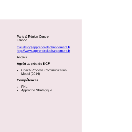
Paris & Région Centre
France
thieulletc@apprendrelechangement.fr
http://www.apprendrelechangement.fr
Anglais
Agréé auprès de KCF
Coach Process Communication
Model (2014)
Compétences
PNL
Approche Stratégique