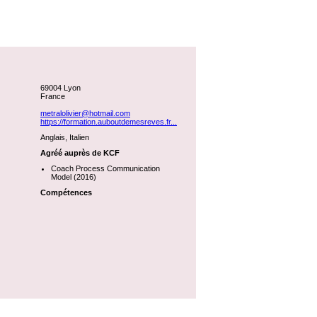
69004 Lyon
France
metralolivier@hotmail.com
https://formation.auboutdemesreves.fr...
Anglais, Italien
Agréé auprès de KCF
Coach Process Communication
Model (2016)
Compétences