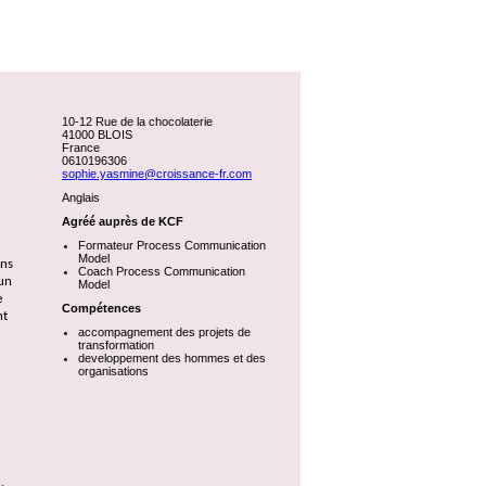
10-12 Rue de la chocolaterie
41000 BLOIS
France
0610196306
sophie.yasmine@croissance-fr.com
Anglais
Agréé auprès de KCF
Formateur Process Communication
Model
ans
Coach Process Communication
 un
Model
e
Compétences
nt
accompagnement des projets de
transformation
developpement des hommes et des
organisations
,