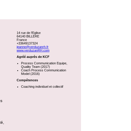
14 rue de l'Eglise
64140 BILLERE
France
+33649137324
jeanne@verduzanrh.fr
www.verduzanRH.com
Agréé auprès de KCF
Process Communication Equipe,
Quality Team (2017)
Coach Process Communication
Model (2016)
Compétences
Coaching individuel et collectif
es
té,