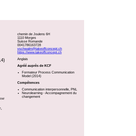
chemin de Joulens 6H
1110 Morges
Suisse Romande
0041786163728
vschwalm@takeoffconcept.ch
https://www.takeoffconcept.ch
Anglais
14)
Agréé auprès de KCF
Formateur Process Communication
Model (2014)
Compétences
Communication interpersonnelle, PNL
Neurolearning - Accompagnement du
changement
nse
e,