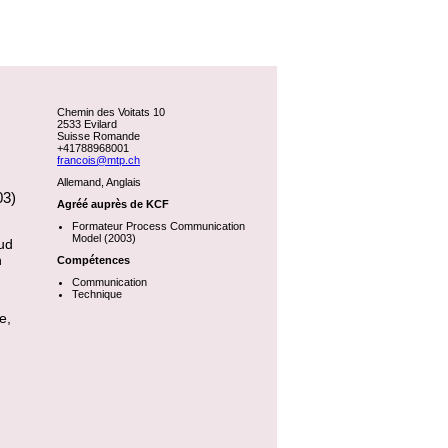
Chemin des Voitats 10
2533 Evilard
Suisse Romande
+41788968001
francois@mtp.ch
Allemand, Anglais
03)
Agréé auprès de KCF
Formateur Process Communication
Model (2003)
ud
n
Compétences
Communication
Technique
e,