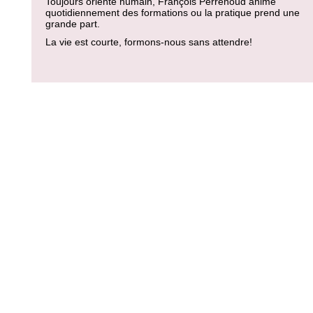
Toujours orienté humain, François Perrenoud anime
quotidiennement des formations ou la pratique prend une
grande part.
La vie est courte, formons-nous sans attendre!